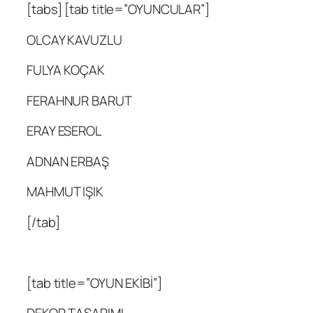
[tabs] [tab title=”OYUNCULAR”]
OLCAY KAVUZLU
FULYA KOÇAK
FERAHNUR BARUT
ERAY ESEROL
ADNAN ERBAŞ
MAHMUT IŞIK
[/tab]
[tab title=”OYUN EKİBİ”]