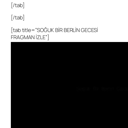
[/tab]
[/tab]
[tab title=”SOĞUK BİR BERLİN GECESİ
FRAGMAN İZLE”]