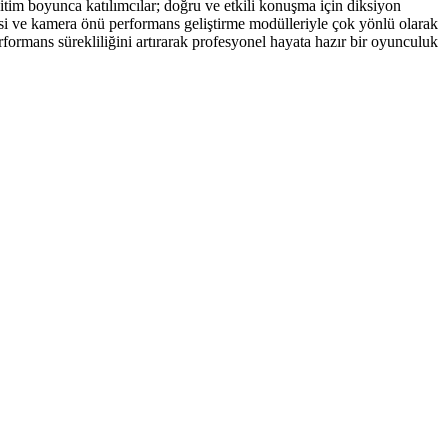
ğitim boyunca katılımcılar; doğru ve etkili konuşma için diksiyon
esi ve kamera önü performans geliştirme modülleriyle çok yönlü olarak
rformans sürekliliğini artırarak profesyonel hayata hazır bir oyunculuk