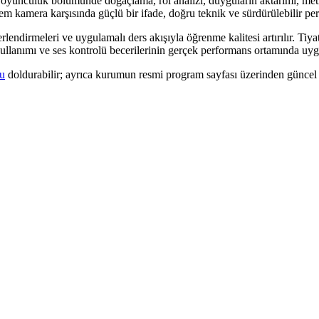
en; oyunculuk bölümünde doğaçlama, rol analizi, duyguların aktarımı, 
m kamera karşısında güçlü bir ifade, doğru teknik ve sürdürülebilir per
lendirmeleri ve uygulamalı ders akışıyla öğrenme kalitesi artırılır. Tiya
llanımı ve ses kontrolü becerilerinin gerçek performans ortamında uygu
nu
doldurabilir; ayrıca kurumun resmi program sayfası üzerinden güncel ti