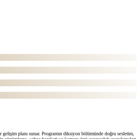
ir gelişim planı sunar. Programın diksiyon bölümünde doğru sesletim,