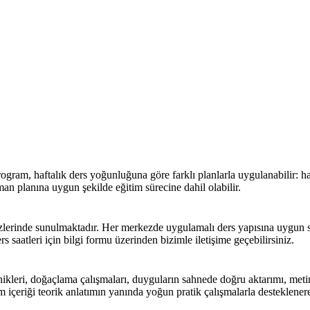
ogram, haftalık ders yoğunluğuna göre farklı planlarla uygulanabilir: h
man planına uygun şekilde eğitim sürecine dahil olabilir.
lerinde sunulmaktadır. Her merkezde uygulamalı ders yapısına uygun sını
 saatleri için bilgi formu üzerinden bizimle iletişime geçebilirsiniz.
ikleri, doğaçlama çalışmaları, duyguların sahnede doğru aktarımı, metin 
içeriği teorik anlatımın yanında yoğun pratik çalışmalarla desteklenere