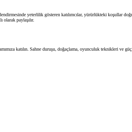
endirmesinde yeterlilik gösteren katılımcılar, yürürlükteki koşullar doğ
ı olarak paylaşılır.
amımıza katılın. Sahne duruşu, doğaçlama, oyunculuk teknikleri ve güçlü 