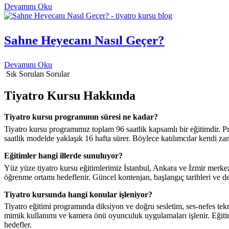
Devamını Oku
Sahne Heyecanı Nasıl Geçer?
Devamını Oku
Sık Sorulan Sorular
Tiyatro Kursu Hakkında
Tiyatro kursu programının süresi ne kadar?
Tiyatro kursu programımız toplam 96 saatlik kapsamlı bir eğitimdir. Pr
saatlik modelde yaklaşık 16 hafta sürer. Böylece katılımcılar kendi za
Eğitimler hangi illerde sunuluyor?
Yüz yüze tiyatro kursu eğitimlerimiz İstanbul, Ankara ve İzmir merkez
öğrenme ortamı hedeflenir. Güncel kontenjan, başlangıç tarihleri ve ders
Tiyatro kursunda hangi konular işleniyor?
Tiyatro eğitimi programında diksiyon ve doğru sesletim, ses-nefes tekn
mimik kullanımı ve kamera önü oyunculuk uygulamaları işlenir. Eğitim 
hedefler.