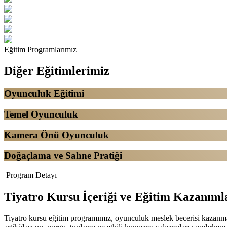
Eğitim Programlarımız
Diğer Eğitimlerimiz
Oyunculuk Eğitimi
Temel Oyunculuk
Kamera Önü Oyunculuk
Doğaçlama ve Sahne Pratiği
Program Detayı
Tiyatro Kursu İçeriği ve Eğitim Kazanıml
Tiyatro kursu eğitim programımız, oyunculuk meslek becerisi kazanmak 