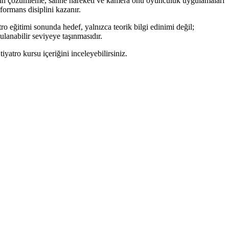
metin çözümleme, sahne hareketi ve kamera önü oyunculuk uygulamaları
formans disiplini kazanır.
tro eğitimi sonunda hedef, yalnızca teorik bilgi edinimi değil;
lanabilir seviyeye taşınmasıdır.
yatro kursu içeriğini inceleyebilirsiniz.